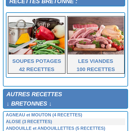
RECETTES BRETONNE :
SOUPES POTAGES
LES VIANDES
42 RECETTES
100 RECETTES
AUTRES RECETTES
↓ BRETONNES ↓
AGNEAU et MOUTON (4 RECETTES)
ALOSE (3 RECETTES)
ANDOUILLE et ANDOUILLETTES (5 RECETTES)