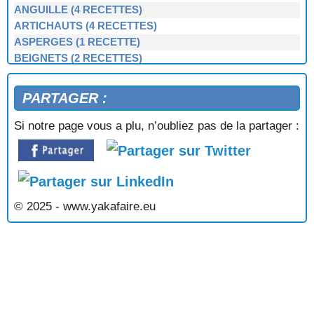
ANGUILLE (4 RECETTES)
ARTICHAUTS (4 RECETTES)
ASPERGES (1 RECETTE)
BEIGNETS (2 RECETTES)
BERNIQUE, PATELLE, BERNICLE (4 RECETTES)
BIGORNEAUX (1 RECETTE)
PARTAGER :
BIGUENÉE (1 RECETTE)
BOEUF (3 RECETTES)
Si notre page vous a plu, n’oubliez pas de la partager :
BOUDIN NOIR et BLANC (3 RECETTES)
BOUILLIES (2 RECETTES)
BROCOLIS, CHOUX-VERTS (3 RECETTES)
BULOTS, BUCCINS (2 RECETTES)
CAILLETTES (1 RECETTE)
© 2025 - www.yakafaire.eu
CAKE BRETON (1 RECETTE)
CARAMEL BEURRE SALÉ (1 RECETTE)
CARRELETS (1 RECETTE)
CÈPES À LA BRETONNE (1 RECETTE)
CHAMPIGNONS (7 RECETTES)
CHOU-FLEUR (6 RECETTES)