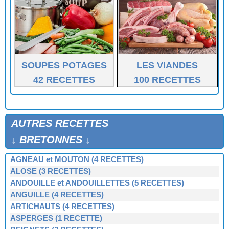
VEAU BRAISÉ DU PAYS DE RETZ
SOUPES POTAGES
LES VIANDES
42 RECETTES
100 RECETTES
AUTRES RECETTES
↓ BRETONNES ↓
AGNEAU et MOUTON (4 RECETTES)
ALOSE (3 RECETTES)
ANDOUILLE et ANDOUILLETTES (5 RECETTES)
ANGUILLE (4 RECETTES)
ARTICHAUTS (4 RECETTES)
ASPERGES (1 RECETTE)