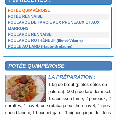
↓ 99 RECETTES ↓
POTÉE DE PLEURTUIT (Côtes-d'Armor)
POTÉE QUIMPÉROISE
POTÉE RENNAISE
POULARDE DE FARCIE AUX PRUNEAUX ET AUX
MARRONS
POULARDE RENNAISE
POULARDE ROTHÉNEUF (Ille-et-Vilaine)
POULE AU LARD (Haute-Bretagne)
POULE FERMIÈRE (Haute-Bretagne)
POULET A LA NANTAISE
POULET BROCÉLIANDE AUX CÈPES
POTÉE QUIMPÉROISE
RÂBLES DE LAPEREAU AU MUSCADET
LA PRÉPARATION :
RAGOUT
RAGOUT BIGOUDEN dit: Ragoût de choux
1 kg de bœuf (plates côtes ou
RAGOÛT DE LOCTUDY dit: Ragoût de chou
paleron), 500 g de lard demi-sel,
RAGOÛT DE MOUTON AUX KUNPOD
1 saucisson fumé, 2 poireaux, 2
RILLETTES DE LAPIN DE MARIE COUÉRY PIPRIAC
carottes, 1 navet, une rutabaga ou chou-navet, 1 gros
ROGNONS DE VEAU AU LARD (Haute-Bretagne)
chou blanchi, 1 bouquet garni, 1 oignon piqué de clous
RÔTI DE PORC à la mode de HAUTE-BRETAGNE