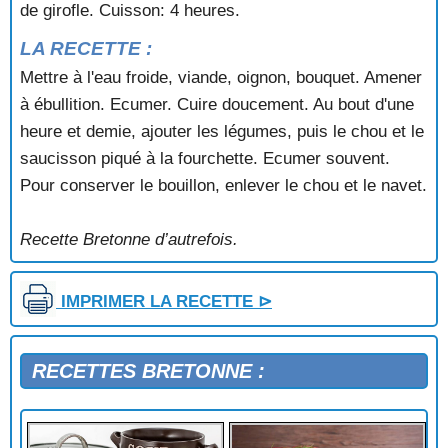
RÔTI DE PORC EN SANGLIER (Haute-Bretagne)
de girofle. Cuisson: 4 heures.
RÔTI DE VEAU A LA RENNAISE
LA RECETTE :
RÔTI NANTAIS
SAUCISSES AU MUSCADET
Mettre à l'eau froide, viande, oignon, bouquet. Amener
SAUCISSES AUX CHOUX
à ébullition. Ecumer. Cuire doucement. Au bout d'une
SAUCISSES AUX CHOUX EN TERRINE
heure et demie, ajouter les légumes, puis le chou et le
SAUCISSES AUX MARRONS DE REDON
saucisson piqué à la fourchette. Ecumer souvent.
SAUCISSES AUX POMMES Broons (Côtes-d’Armor)
Pour conserver le bouillon, enlever le chou et le navet.
SAUCISSES POUR HORS-D'ŒUVRE
SOUPE DE VIANDE DES ENTERREMENTS
TERRINE DE LAPEREAUX PENTHIÈVRE
Recette Bretonne d’autrefois.
TERRINE DE SAINT-JOUAN DES GUÉRÊTS
TERRINE QUIMPÉROISE
IMPRIMER LA RECETTE ⊳
TRIPES A LA BIGOUDENN
TRIPES A LA MODE DE NANTES
TRIPES A LA MODE DE RENNES
RECETTES BRETONNE :
TRIPES A LA MODE DE SAINT-MALO
TRIPES A LA MODE DE VANNES
TRIPES DE GOURIN AUX PRUNEAUX
TRIPES DES NOCES DE SCRIGNAC pour 150 convives