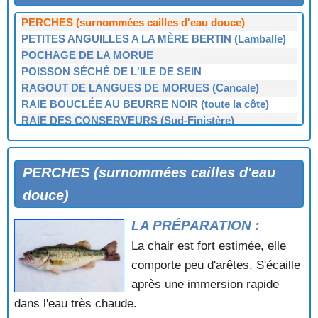
PERCHE DE L'ETANG DU BOULET (Ille-et-Vilaine)
PERCHES (surnommées cailles d'eau douce)
PETITES ANGUILLES A LA MÈRE BERTIN (Lamballe)
POCHAGE DE LA MORUE
POISSON SÉCHÉ DE L'ILE DE SEIN
RAGOUT DE LANGUES DE MORUES (Cancale)
RAIE BOUCLÉE AU BEURRE NOIR (toute la côte)
RAIE DES CONSERVEURS (Sud-Finistère)
ROUGET A LA MODE D'ACHILLE (Cancale)
ROUGETS GRILLÉS A LA SAINT-MALO
SAINT-PIERRE A LA CORNOUAILLAISE
PERCHES (surnommées cailles d'eau
SARDINES A LA PAYSANNE (Haute-Bretagne)
douce)
SARDINES EN PÂTE FEUILLETÉE OU FRIANDS
DOUARNENISTES
LA PRÉPARATION :
SARDINES FRAICHES A LA RENNAISE sur le gril
La chair est fort estimée, elle
SARDINES SUR CANAPÉS OU CANAPÉS NANTAIS
comporte peu d'arêtes. S'écaille
(conserve)
après une immersion rapide
SAUMON AU BLEU SAUCE BRETONNE
SAUMON DE MORLAIX GRILLÉ
dans l'eau très chaude.
SAUMON GRILLÉ AUX CÂPRES