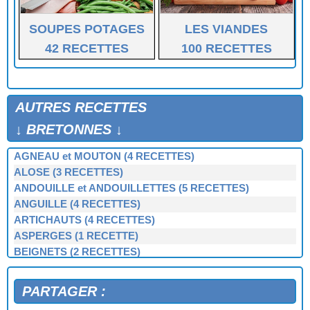
TRUITES A LA BRETONNE
TRUITES AU BEURRE
SOUPES POTAGES
LES VIANDES
VIEILLE A LA SANT-VORAND
42 RECETTES
100 RECETTES
VIEILLE AU FOUR
VIEILLE FARCIE AU FOUR
AUTRES RECETTES
↓ BRETONNES ↓
AGNEAU et MOUTON (4 RECETTES)
ALOSE (3 RECETTES)
ANDOUILLE et ANDOUILLETTES (5 RECETTES)
ANGUILLE (4 RECETTES)
ARTICHAUTS (4 RECETTES)
ASPERGES (1 RECETTE)
BEIGNETS (2 RECETTES)
BERNIQUE, PATELLE, BERNICLE (4 RECETTES)
BIGORNEAUX (1 RECETTE)
PARTAGER :
BIGUENÉE (1 RECETTE)