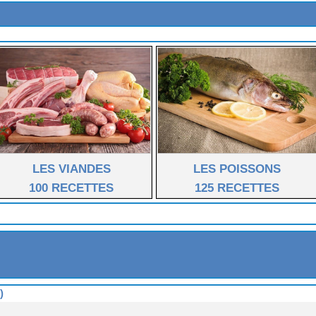
)
e) (Léon et Cornouaille)
ôtes)
LES VIANDES
LES POISSONS
100 RECETTES
125 RECETTES
)