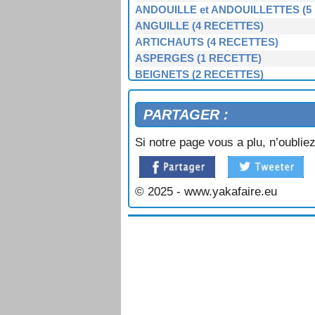
VIEILLE FARCIE AU FOUR
ANDOUILLE et ANDOUILLETTES (5
ANGUILLE (4 RECETTES)
ARTICHAUTS (4 RECETTES)
ASPERGES (1 RECETTE)
BEIGNETS (2 RECETTES)
BERNIQUE, PATELLE, BERNICLE (
BIGORNEAUX (1 RECETTE)
PARTAGER :
BIGUENÉE (1 RECETTE)
BOEUF (3 RECETTES)
Si notre page vous a plu, n’oubliez
BOUDIN NOIR et BLANC (3 RECET
BOUILLIES (2 RECETTES)
BROCOLIS, CHOUX-VERTS (3 REC
© 2025 - www.yakafaire.eu
BULOTS, BUCCINS (2 RECETTES)
CAILLETTES (1 RECETTE)
CAKE BRETON (1 RECETTE)
CARAMEL BEURRE SALÉ (1 RECE
CARRELETS (1 RECETTE)
CÈPES À LA BRETONNE (1 RECET
CHAMPIGNONS (7 RECETTES)