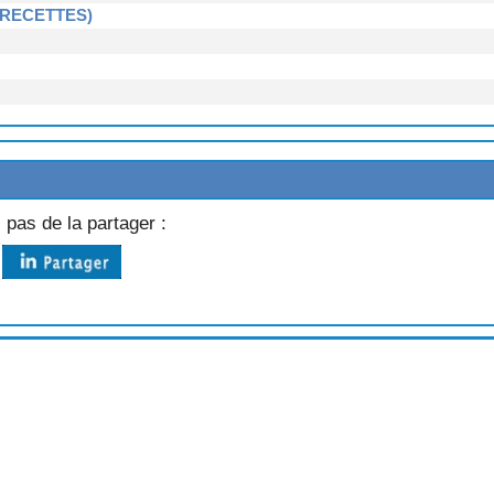
 RECETTES)
4 RECETTES)
 pas de la partager :
TES)
ETTES)
TTE)
TE)