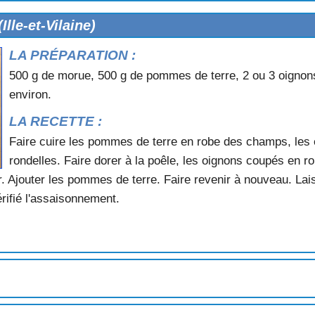
au douce)
ERTIN (Lamballe)
le-et-Vilaine)
LA PRÉPARATION :
N
 (Cancale)
500 g de morue, 500 g de pommes de terre, 2 ou 3 oignons
oute la côte)
environ.
istère)
ancale)
LA RECETTE :
MALO
Faire cuire les pommes de terre en robe des champs, les 
AISE
rondelles. Faire dorer à la poêle, les oignons coupés en ro
-Bretagne)
. Ajouter les pommes de terre. Faire revenir à nouveau. Laiss
E OU FRIANDS DOUARNENISTES
rifié l'assaisonnement.
E sur le gril
APÉS NANTAIS (conserve)
ONNE
s)