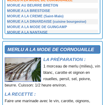
MORUE AU BEURRE BRETON
MORUE A LA BRESTOISE
MORUE A LA CREME (Saint-Malo)
MORUE A LA DINARDAISE (cuisine bourgeoise)
MORUE A LA MODE DE GUINGAMP
MORUE A LA NANTAISE
MORUE A LA PAIMPOLAISE
MORUE A LA PAYSANNE (Ille-et-Vilaine)
MORUE A LA RENNAISE (cuisine bourgeoise)
MERLU A LA MODE DE CORNOUAILLE
MORUE A LA TURBALLAISE
LA PRÉPARATION :
MORUE EN BEIGNETS, SAUCE BEAUMANOIR
MORUE PANÉE (Paramé)
1 morceau de merlu (milieu), vin
MULETS AU MUSCADET
blanc, carotte et oignon en
PÂTÉ DE THON (chaud) (en conserve)
rouelles, persil, sel, poivre,
PERCHE DE L'ETANG DU BOULET (Ille-et-Vilaine)
beurre. Cuisson: 1/2 heure environ.
PERCHES (surnommées cailles d'eau douce)
PETITES ANGUILLES A LA MÈRE BERTIN (Lamballe)
LA RECETTE :
POCHAGE DE LA MORUE
Faire une marinade avec le vin, carotte, oignons,
POISSON SÉCHÉ DE L'ILE DE SEIN