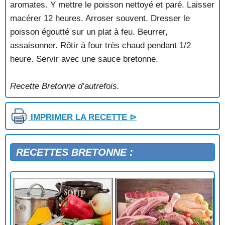
aromates. Y mettre le poisson nettoyé et paré. Laisser
RAGOUT DE LANGUES DE MORUES (Cancale)
macérer 12 heures. Arroser souvent. Dresser le
RAIE BOUCLÉE AU BEURRE NOIR (toute la côte)
RAIE DES CONSERVEURS (Sud-Finistère)
poisson égoutté sur un plat à feu. Beurrer,
ROUGET A LA MODE D'ACHILLE (Cancale)
assaisonner. Rôtir à four très chaud pendant 1/2
ROUGETS GRILLÉS A LA SAINT-MALO
heure. Servir avec une sauce bretonne.
SAINT-PIERRE A LA CORNOUAILLAISE
SARDINES A LA PAYSANNE (Haute-Bretagne)
Recette Bretonne d’autrefois.
SARDINES EN PÂTE FEUILLETÉE OU FRIANDS
DOUARNENISTES
SARDINES FRAICHES A LA RENNAISE sur le gril
IMPRIMER LA RECETTE ⊳
SARDINES SUR CANAPÉS OU CANAPÉS NANTAIS
(conserve)
SAUMON AU BLEU SAUCE BRETONNE
RECETTES BRETONNE :
SAUMON DE MORLAIX GRILLÉ
SAUMON GRILLÉ AUX CÂPRES
SAUMON MARINÉ AUX CÂPRES
SOLE A LA BRETONNE
SOLE AU BEURRE (toutes les côtes)
SOLE COTE D'ÉMERAUDE