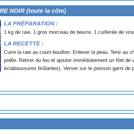
APÉS NANTAIS (conserve)
ONNE
 NOIR (toute la côte)
LA PRÉPARATION :
1 kg de raie, 1 gros morceau de beurre, 1 cuillerée de vin
LA RECETTE :
s)
Cuire la raie au court-bouillon. Enlever la peau. Tenir au c
)
poêle. Retirer du feu et ajouter immédiatement un filet de 
éclaboussures brûlantes). Verser sur le poisson garni de p
e) (Léon et Cornouaille)
ôtes)