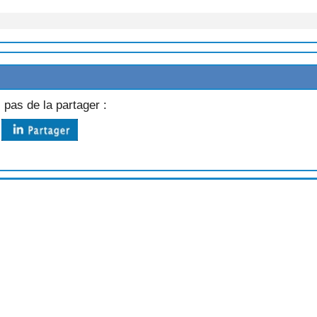
4 RECETTES)
 pas de la partager :
TES)
ETTES)
TTE)
TE)