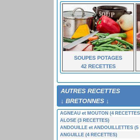
THON FROID, SAUCE BRETONNE
THON RÔTI (toutes les côtes)
TRUITES A LA BRETONNE
TRUITES AU BEURRE
VIEILLE A LA SANT-VORAND
VIEILLE AU FOUR
VIEILLE FARCIE AU FOUR
SOUPES POTAGES
42 RECETTES
AUTRES RECETTES
↓ BRETONNES ↓
AGNEAU et MOUTON (4 RECETTES
ALOSE (3 RECETTES)
ANDOUILLE et ANDOUILLETTES (5
ANGUILLE (4 RECETTES)