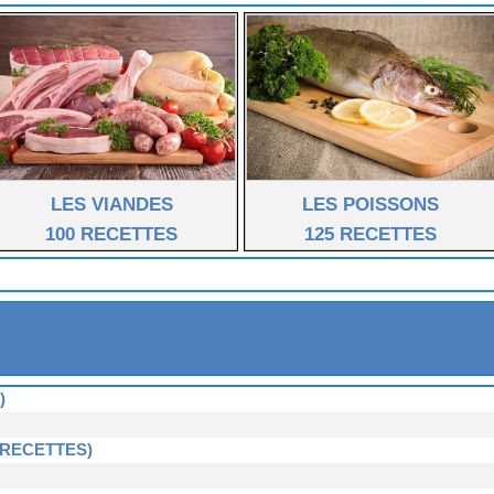
LES VIANDES
LES POISSONS
100 RECETTES
125 RECETTES
)
 RECETTES)