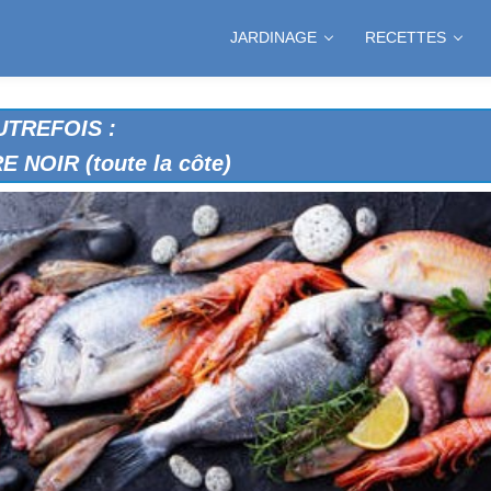
ale)
JARDINAGE
RECETTES
SE
TREFOIS :
r)
NOIR (toute la côte)
ILLE
 bourgeoise)
MP
aine)
ourgeoise)